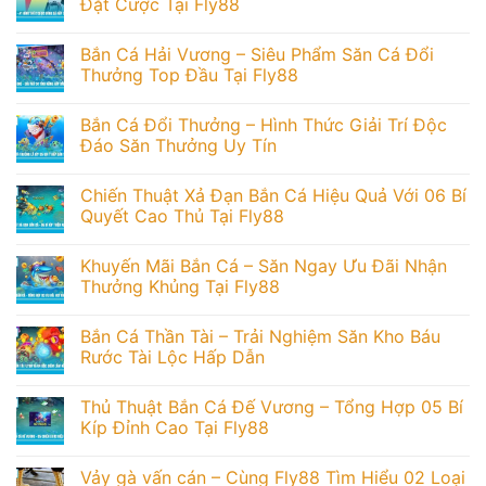
Đặt Cược Tại Fly88
Bắn Cá Hải Vương – Siêu Phẩm Săn Cá Đổi
Thưởng Top Đầu Tại Fly88
Bắn Cá Đổi Thưởng – Hình Thức Giải Trí Độc
Đáo Săn Thưởng Uy Tín
Chiến Thuật Xả Đạn Bắn Cá Hiệu Quả Với 06 Bí
Quyết Cao Thủ Tại Fly88
Khuyến Mãi Bắn Cá – Săn Ngay Ưu Đãi Nhận
Thưởng Khủng Tại Fly88
Bắn Cá Thần Tài – Trải Nghiệm Săn Kho Báu
Rước Tài Lộc Hấp Dẫn
Thủ Thuật Bắn Cá Đế Vương – Tổng Hợp 05 Bí
Kíp Đỉnh Cao Tại Fly88
Vảy gà vấn cán – Cùng Fly88 Tìm Hiểu 02 Loại