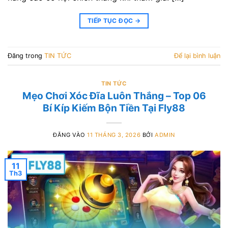
TIẾP TỤC ĐỌC
→
Đăng trong
TIN TỨC
Để lại bình luận
TIN TỨC
Mẹo Chơi Xóc Đĩa Luôn Thắng – Top 06
Bí Kíp Kiếm Bộn Tiền Tại Fly88
ĐĂNG VÀO
11 THÁNG 3, 2026
BỞI
ADMIN
11
Th3