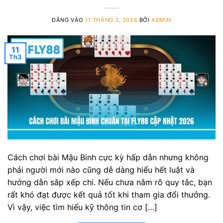
ĐĂNG VÀO
11 THÁNG 3, 2026
BỞI
ADMIN
11
Th3
Cách chơi bài Mậu Binh cực kỳ hấp dẫn nhưng không
phải người mới nào cũng dễ dàng hiểu hết luật và
hướng dẫn sắp xếp chi. Nếu chưa nắm rõ quy tắc, bạn
rất khó đạt được kết quả tốt khi tham gia đổi thưởng.
Vì vậy, việc tìm hiểu kỹ thông tin cơ […]