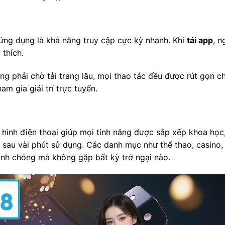
ứng dụng là khả năng truy cập cực kỳ nhanh. Khi
tải app
, n
thích.
ng phải chờ tải trang lâu, mọi thao tác đều được rút gọn chỉ
m gia giải trí trực tuyến.
hình điện thoại giúp mọi tính năng được sắp xếp khoa học,
 sau vài phút sử dụng. Các danh mục như thể thao, casino
hanh chóng mà không gặp bất kỳ trở ngại nào.