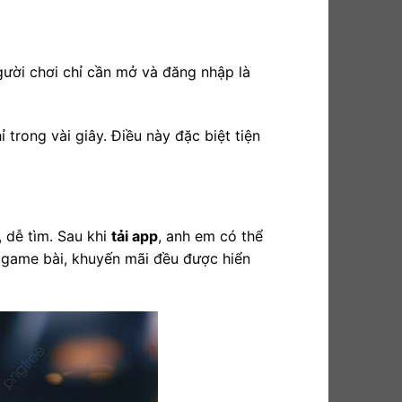
gười chơi chỉ cần mở và đăng nhập là
 trong vài giây. Điều này đặc biệt tiện
 dễ tìm. Sau khi
tải app
, anh em có thể
, game bài, khuyến mãi đều được hiển