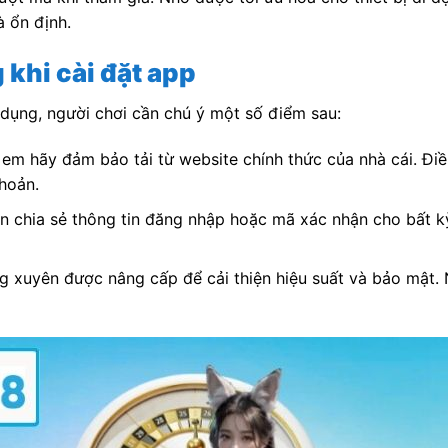
à ổn định.
khi cài đặt app
 dụng, người chơi cần chú ý một số điểm sau:
 em hãy đảm bảo tải từ website chính thức của nhà cái. Đi
khoản.
n chia sẻ thông tin đăng nhập hoặc mã xác nhận cho bất kỳ
 xuyên được nâng cấp để cải thiện hiệu suất và bảo mật.