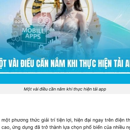
Một vài điều cần nắm khi thực hiện tải app
t phương thức giải trí tiện lợi, hiện đại ngay trên điện tho
cao, ứng dụng đã trở thành lựa chọn phổ biến của nhiều ngư