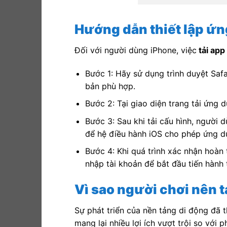
Hướng dẫn thiết lập ứn
Đối với người dùng iPhone, việc
tải app
Bước 1: Hãy sử dụng trình duyệt Safa
bản phù hợp.
Bước 2: Tại giao diện trang tải ứng 
Bước 3: Sau khi tải cấu hình, người 
để hệ điều hành iOS cho phép ứng d
Bước 4: Khi quá trình xác nhận hoàn 
nhập tài khoản để bắt đầu tiến hành 
Vì sao người chơi nên t
Sự phát triển của nền tảng di động đã t
mang lại nhiều lợi ích vượt trội so với 