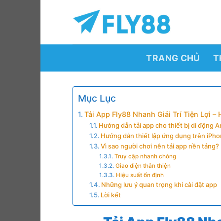
Bỏ
qua
nội
dung
TRANG CHỦ
T
Mục Lục
Tải App Fly88 Nhanh Giải Trí Tiện Lợi –
Hướng dẫn tải app cho thiết bị di động 
Hướng dẫn thiết lập ứng dụng trên iPho
Vì sao người chơi nên tải app nền tảng?
Truy cập nhanh chóng
Giao diện thân thiện
Hiệu suất ổn định
Những lưu ý quan trọng khi cài đặt app
Lời kết