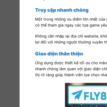
Truy cập nhanh chóng
Một trong những ưu điểm lớn nhất của 
có thể tham gia ngay các tựa game yêu 
Không cần nhập lại địa chỉ website, khô
lợi đối với những người thường xuyên tha
Giao diện thân thiện
Ứng dụng được thiết kế tối ưu cho màn 
nhanh chóng làm quen với giao diện chỉ
thị rõ ràng giúp thành viên lựa chọn n