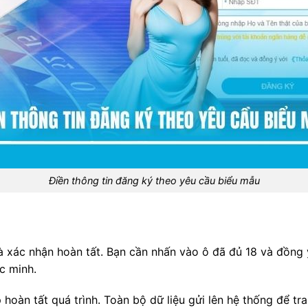
Điền thông tin đăng ký theo yêu cầu biểu mẫu
à xác nhận hoàn tất. Bạn cần nhấn vào ô đã đủ 18 và đồng 
c minh.
hoàn tất quá trình. Toàn bộ dữ liệu gửi lên hệ thống để tra