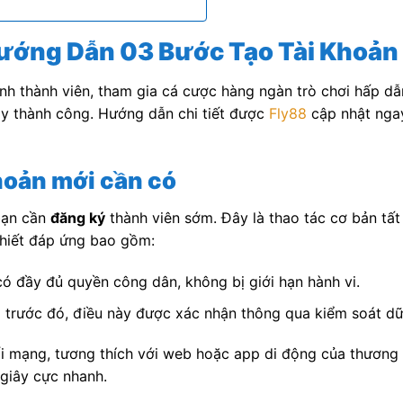
Hướng Dẫn 03 Bước Tạo Tài Khoản
hành thành viên, tham gia cá cược hàng ngàn trò chơi hấp d
iây thành công. Hướng dẫn chi tiết được
Fly88
cập nhật ngay
hoản mới cần có
 bạn cần
đăng ký
thành viên sớm. Đây là thao tác cơ bản tất
thiết đáp ứng bao gồm:
 có đầy đủ quyền công dân, không bị giới hạn hành vi.
g trước đó, điều này được xác nhận thông qua kiểm soát dữ
nối mạng, tương thích với web hoặc app di động của thương
 giây cực nhanh.