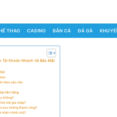
HỂ THAO
CASINO
BẮN CÁ
ĐÁ GÀ
KHUYẾ
o Tài Khoản Nhanh Và Bảo Mật
 tác
thức
oản theo yêu cầu
tại nền tảng
hay không?
hơi mới gia nhập?
tạo acc không thành công?
cá nhân chính chủ?