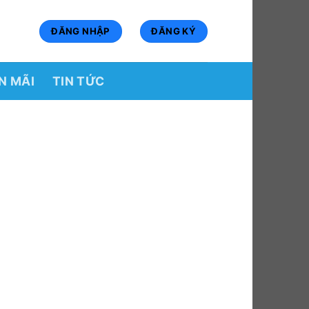
ĐĂNG NHẬP
ĐĂNG KÝ
N MÃI
TIN TỨC