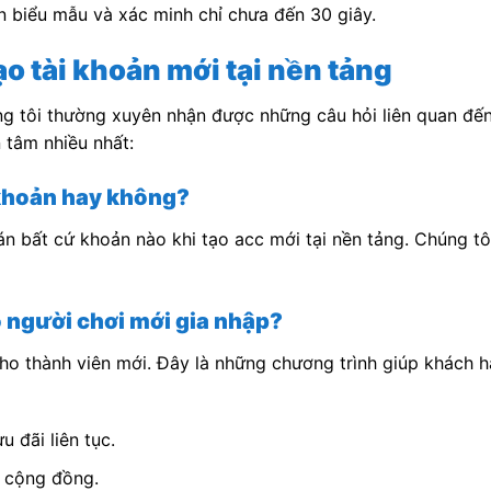
ền biểu mẫu và xác minh chỉ chưa đến 30 giây.
ạo tài khoản mới tại nền tảng
ng tôi thường xuyên nhận được những câu hỏi liên quan đến 
 tâm nhiều nhất:
i khoản hay không?
n bất cứ khoản nào khi tạo acc mới tại nền tảng. Chúng tô
người chơi mới gia nhập?
cho thành viên mới. Đây là những chương trình giúp khách h
u đãi liên tục.
p cộng đồng.