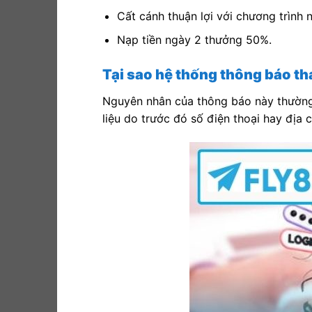
Cất cánh thuận lợi với chương trình
Nạp tiền ngày 2 thưởng 50%.
Tại sao hệ thống thông báo th
Nguyên nhân của thông báo này thường d
liệu do trước đó số điện thoại hay địa 