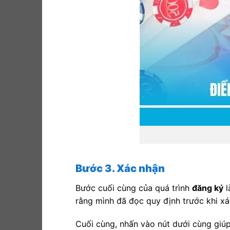
Bước 3. Xác nhận
Bước cuối cùng của quá trình
đăng ký
l
rằng mình đã đọc quy định trước khi xá
Cuối cùng, nhấn vào nút dưới cùng giúp 