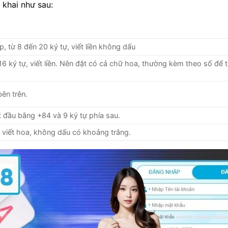
 khai như sau:
 từ 8 đến 20 ký tự, viết liền không dấu
16 ký tự, viết liền. Nên đặt có cả chữ hoa, thường kèm theo số để
bên trên.
đầu bằng +84 và 9 ký tự phía sau.
, viết hoa, không dấu có khoảng trắng.