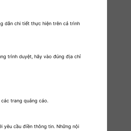
 dẫn chi tiết thực hiện trên cả trình
ng trình duyệt, hãy vào đúng địa chỉ
y các trang quảng cáo.
i yêu cầu điền thông tin. Những nội