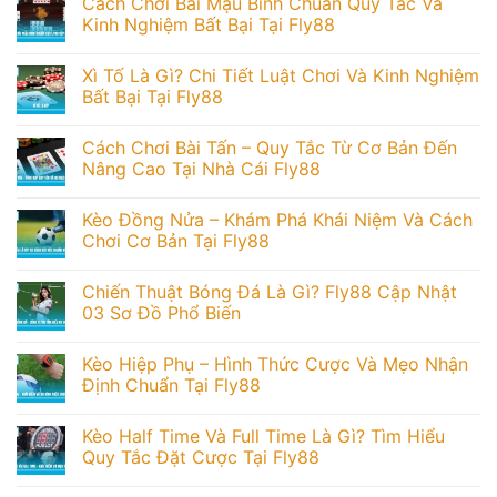
Cách Chơi Bài Mậu Binh Chuẩn Quy Tắc Và
Kinh Nghiệm Bất Bại Tại Fly88
Xì Tố Là Gì? Chi Tiết Luật Chơi Và Kinh Nghiệm
Bất Bại Tại Fly88
Cách Chơi Bài Tấn – Quy Tắc Từ Cơ Bản Đến
Nâng Cao Tại Nhà Cái Fly88
Kèo Đồng Nửa – Khám Phá Khái Niệm Và Cách
Chơi Cơ Bản Tại Fly88
Chiến Thuật Bóng Đá Là Gì? Fly88 Cập Nhật
03 Sơ Đồ Phổ Biến
Kèo Hiệp Phụ – Hình Thức Cược Và Mẹo Nhận
Định Chuẩn Tại Fly88
Kèo Half Time Và Full Time Là Gì? Tìm Hiểu
Quy Tắc Đặt Cược Tại Fly88