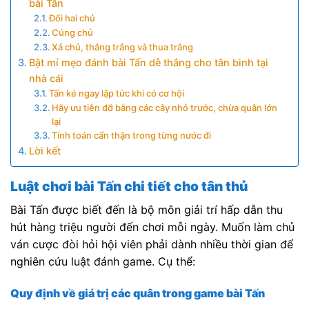
bài Tấn
Đổi hai chủ
Cúng chủ
Xả chủ, thắng trắng và thua trắng
Bật mí mẹo đánh bài Tấn dễ thắng cho tân binh tại
nhà cái
Tấn ké ngay lập tức khi có cơ hội
Hãy ưu tiên đỡ bằng các cây nhỏ trước, chừa quân lớn
lại
Tính toán cẩn thận trong từng nước đi
Lời kết
Luật chơi bài Tấn chi tiết cho tân thủ
Bài Tấn được biết đến là bộ môn giải trí hấp dẫn thu
hút hàng triệu người đến chơi mỗi ngày. Muốn làm chủ
ván cược đòi hỏi hội viên phải dành nhiều thời gian để
nghiên cứu luật đánh game. Cụ thể:
Quy định về giá trị các quân trong game bài Tấn