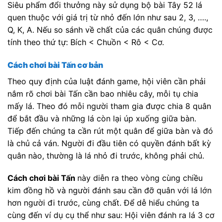
Siêu phẩm đổi thưởng này sử dụng bộ bài Tây 52 lá
quen thuộc với giá trị từ nhỏ đến lớn như sau 2, 3, ….,
Q, K, A. Nếu so sánh về chất của các quân chúng được
tính theo thứ tự: Bích < Chuồn < Rô < Cơ.
Cách chơi bài Tấn cơ bản
Theo quy định của luật đánh game, hội viên cần phải
nắm rõ chơi bài Tấn cần bao nhiêu cây, mỗi tụ chia
mấy lá. Theo đó mỗi người tham gia được chia 8 quân
để bắt đầu và những lá còn lại úp xuống giữa bàn.
Tiếp đến chúng ta cần rút một quân để giữa bàn và đó
là chủ cả ván. Người đi đầu tiên có quyền đánh bất kỳ
quân nào, thường là lá nhỏ đi trước, không phải chủ.
Cách chơi bài Tấn
này diễn ra theo vòng cùng chiều
kim đồng hồ và người đánh sau cần đỡ quân với lá lớn
hơn người đi trước, cùng chất. Để dễ hiểu chúng ta
cùng đến ví dụ cụ thể như sau: Hội viên đánh ra lá 3 cơ